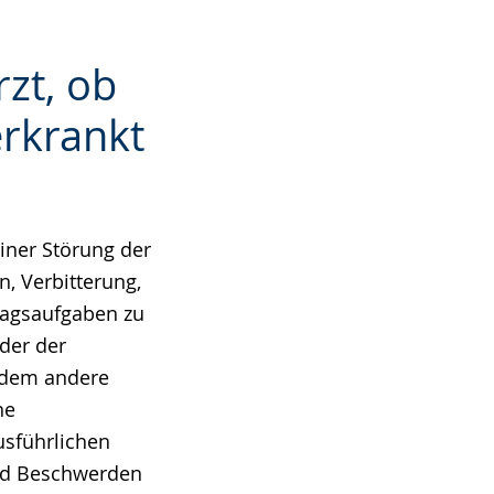
rzt, ob
erkrankt
iner Störung der
, Verbitterung,
ltagsaufgaben zu
oder der
erdem andere
ne
usführlichen
und Beschwerden