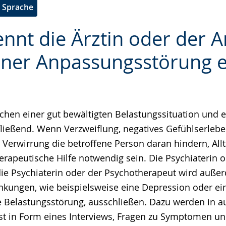
e Sprache
nnt die Ärztin oder der A
einer Anpassungsstörung 
e
chen einer gut bewältigten Belastungssituation und e
ließend. Wenn Verzweiflung, negatives Gefühlserleben
r Verwirrung die betroffene Person daran hindern, Al
erapeutische Hilfe notwendig sein. Die Psychiaterin 
die Psychiaterin oder der Psychotherapeut wird auß
nkungen, wie beispielsweise eine Depression oder ei
 Belastungsstörung, ausschließen. Dazu werden in a
st in Form eines Interviews, Fragen zu Symptomen 