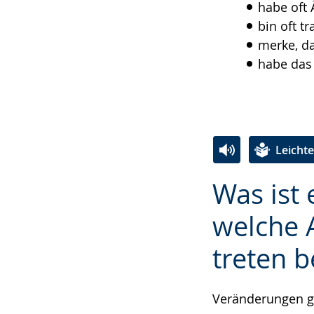
habe oft 
bin oft tr
merke, da
habe das 
Leicht
Zur
Aktiviere
Ein
Was ist
Leichten
Audio-
Video
Sprache
Unterstützung.
in
welche 
wechseln.
Deutscher
treten b
Gebärdensprach
wird
angezeigt.
Veränderungen g