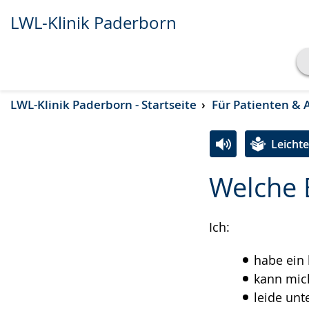
LWL-Klinik Paderborn
Transkript anzeigen
LWL-Klinik Paderborn - Startseite
Für Patienten & 
Abspielen
Pausieren
Leicht
Zur
Aktiviere
Ein
Welche 
Leichten
Audio-
Video
Sprache
Unterstützung.
in
wechseln.
Deutscher
Ich:
Gebärdensprach
habe ein 
wird
kann mic
angezeigt.
leide unt