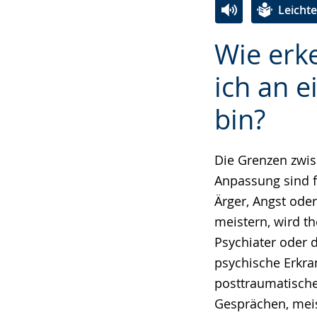
Leicht
Zur
Aktiviere
Ein
Wie erke
Leichten
Audio-
Video
Sprache
Unterstützung.
in
ich an 
wechseln.
Deutscher
bin?
Gebärdensprach
wird
angezeigt.
Die Grenzen zwis
Anpassung sind f
Ärger, Angst ode
meistern, wird th
Psychiater oder 
psychische Erkra
posttraumatische
Gesprächen, mei