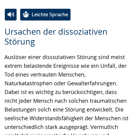
Leichte Sprache
Zur
Aktiviere
Ein
Ursachen der dissoziativen
Leichten
Audio-
Video
Störung
Sprache
Unterstützung.
in
wechseln.
Deutscher
Auslöser einer dissoziativen Störung sind meist
Gebärdensprache
extrem belastende Ereignisse wie ein Unfall, der
wird
Tod eines vertrauten Menschen,
angezeigt.
Naturkatastrophen oder Gewalterfahrungen.
Dabei ist es wichtig zu berücksichtigen, dass
nicht jeder Mensch nach solchen traumatischen
Belastungen solch eine Störung entwickelt. Die
seelische Widerstandsfähigkeit der Menschen ist
unterschiedlich stark ausgeprägt. Vermutlich