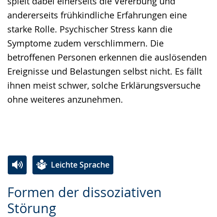
spielt dabei einerseits die Vererbung und
andererseits frühkindliche Erfahrungen eine
starke Rolle. Psychischer Stress kann die
Symptome zudem verschlimmern. Die
betroffenen Personen erkennen die auslösenden
Ereignisse und Belastungen selbst nicht. Es fällt
ihnen meist schwer, solche Erklärungsversuche
ohne weiteres anzunehmen.
Leichte Sprache
Zur
Aktiviere
Ein
Formen der dissoziativen
Leichten
Audio-
Video
Störung
Sprache
Unterstützung.
in