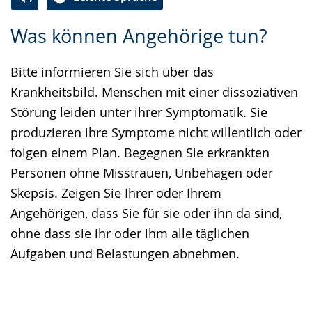
Zur
Aktiviere
Ein
Was können Angehörige tun?
Leichten
Audio-
Video
Sprache
Unterstützung.
in
Bitte informieren Sie sich über das
wechseln.
Deutscher
Krankheitsbild. Menschen mit einer dissoziativen
Gebärdensprache
Störung leiden unter ihrer Symptomatik. Sie
wird
produzieren ihre Symptome nicht willentlich oder
angezeigt.
folgen einem Plan. Begegnen Sie erkrankten
Personen ohne Misstrauen, Unbehagen oder
Skepsis. Zeigen Sie Ihrer oder Ihrem
Angehörigen, dass Sie für sie oder ihn da sind,
ohne dass sie ihr oder ihm alle täglichen
Aufgaben und Belastungen abnehmen.