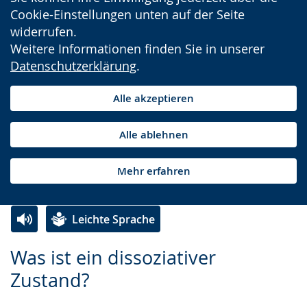
Cookie-Einstellungen unten auf der Seite
widerrufen.
Weitere Informationen finden Sie in unserer
Datenschutzerklärung
.
Alle akzeptieren
Alle ablehnen
Mehr erfahren
Leichte Sprache
Zur
Aktiviere
Ein
Was ist ein dissoziativer
Leichten
Audio-
Video
Zustand?
Sprache
Unterstützung.
in
wechseln.
Deutscher