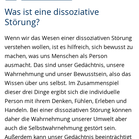
Zur
Aktiviere
Ein
Was ist eine dissoziative
Leichten
Audio-
Video
Störung?
Sprache
Unterstützung.
in
wechseln.
Deutscher
Wenn wir das Wesen einer dissoziativen Störung
Gebärdensprache
verstehen wollen, ist es hilfreich, sich bewusst zu
wird
machen, was uns Menschen als Person
angezeigt.
ausmacht. Das sind unser Gedächtnis, unsere
Wahrnehmung und unser Bewusstsein, also das
Wissen über uns selbst. Im Zusammenspiel
dieser drei Dinge ergibt sich die individuelle
Person mit ihrem Denken, Fühlen, Erleben und
Handeln. Bei einer dissoziativen Störung können
daher die Wahrnehmung unserer Umwelt aber
auch die Selbstwahrnehmung gestört sein.
Außerdem kann unser Gedächtnis beeinträchtigt