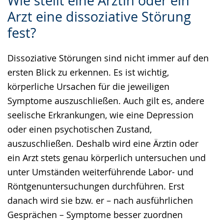
Wie stellt eine Ärztin oder ein
Leichten
Audio-
Video
Arzt eine dissoziative Störung
Sprache
Unterstützung.
in
fest?
wechseln.
Deutscher
Gebärdensprache
Dissoziative Störungen sind nicht immer auf den
wird
ersten Blick zu erkennen. Es ist wichtig,
angezeigt.
körperliche Ursachen für die jeweiligen
Symptome auszuschließen. Auch gilt es, andere
seelische Erkrankungen, wie eine Depression
oder einen psychotischen Zustand,
auszuschließen. Deshalb wird eine Ärztin oder
ein Arzt stets genau körperlich untersuchen und
unter Umständen weiterführende Labor- und
Röntgenuntersuchungen durchführen. Erst
danach wird sie bzw. er – nach ausführlichen
Gesprächen – Symptome besser zuordnen